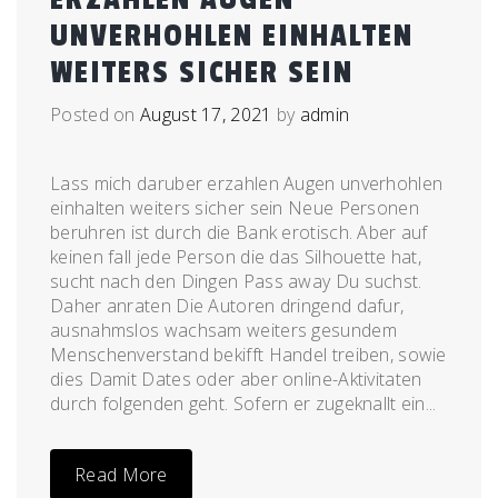
UNVERHOHLEN EINHALTEN
WEITERS SICHER SEIN
Posted on
August 17, 2021
by
admin
Lass mich daruber erzahlen Augen unverhohlen
einhalten weiters sicher sein Neue Personen
beruhren ist durch die Bank erotisch. Aber auf
keinen fall jede Person die das Silhouette hat,
sucht nach den Dingen Pass away Du suchst.
Daher anraten Die Autoren dringend dafur,
ausnahmslos wachsam weiters gesundem
Menschenverstand bekifft Handel treiben, sowie
dies Damit Dates oder aber online-Aktivitaten
durch folgenden geht. Sofern er zugeknallt ein...
Read More