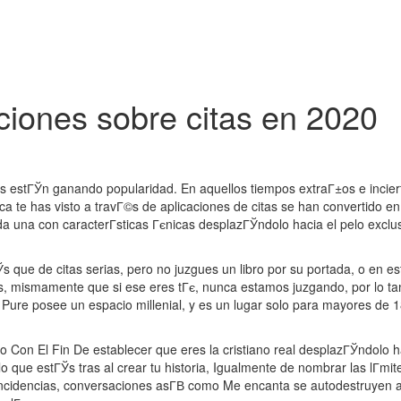
Home
About
Exhibition
Gal
ciones sobre citas en 2020
 estГЎn ganando popularidad. En aquellos tiempos extraГ±os e inciertos
 te has visto a travГ©s de aplicaciones de citas se han convertido en
ada una con caracterГ­sticas Гєnicas desplazГЎndolo hacia el pelo excl
e de citas serias, pero no juzgues un libro por su portada, o en este 
, mismamente que si ese eres tГє, nunca estamos juzgando, por lo tant
Pure posee un espacio millenial, y es un lugar solo para mayores de 18
ono Con El Fin De establecer que eres la cristiano real desplazГЎndolo ha
o que estГЎs tras al crear tu historia, Igualmente de nombrar las lГ­mi
coincidencias, conversaciones asГ­В­ como Me encanta se autodestruyen