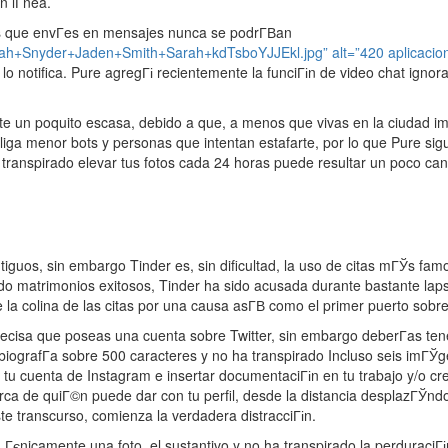
 lГ­nea.
s que envГ­es en mensajes nunca se podrГ­В­an
rah+Snyder+Jaden+Smith+Sarah+kdTsboYJJEkl.jpg” alt=”420 aplicacion
e lo notifica. Pure agregГі recientemente la funciГіn de video chat igno
e un poquito escasa, debido a que, a menos que vivas en la ciudad im
liga menor bots y personas que intentan estafarte, por lo que Pure si
ha transpirado elevar tus fotos cada 24 horas puede resultar un poco c
uos, sin embargo Tinder es, sin dificultad, la uso de citas mГЎs fam
irado matrimonios exitosos, Tinder ha sido acusada durante bastante la
re la colina de las citas por una causa asГ­В­ como el primer puerto so
recisa que poseas una cuenta sobre Twitter, sin embargo deberГ­as ten
iografГ­a sobre 500 caracteres y no ha transpirado Incluso seis imГЎg
 a tu cuenta de Instagram e insertar documentaciГіn en tu trabajo y/o 
ca de quiГ©n puede dar con tu perfil, desde la distancia desplazГЎndolo
 transcurso, comienza la verdadera distracciГіn.
 Гєnicamente una foto, el sustantivo y no ha transpirado la perduraciГі