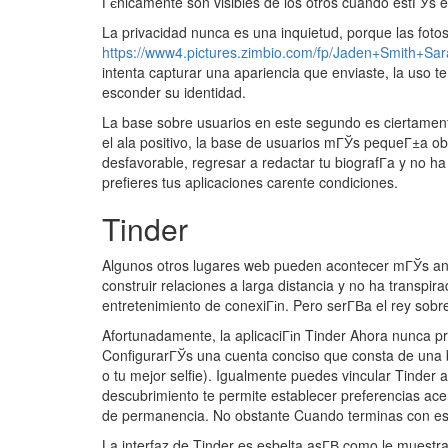
Гєnicamente son visibles de los otros cuando estГЎs en
La privacidad nunca es una inquietud, porque las foto
https://www4.pictures.zimbio.com/fp/Jaden+Smith+Sa
intenta capturar una apariencia que enviaste, la uso t
esconder su identidad.
La base sobre usuarios en este segundo es ciertament
el ala positivo, la base de usuarios mГЎs pequeГ±a ob
desfavorable, regresar a redactar tu biografГ­a y no 
prefieres tus aplicaciones carente condiciones.
Tinder
Algunos otros lugares web pueden acontecer mГЎs antig
construir relaciones a larga distancia y no ha transp
entretenimiento de conexiГіn. Pero serГ­В­a el rey sob
Afortunadamente, la aplicaciГіn Tinder Ahora nunca p
ConfigurarГЎs una cuenta conciso que consta de una b
o tu mejor selfie). Igualmente puedes vincular Tinder
descubrimiento te permite establecer preferencias acer
de permanencia. No obstante Cuando terminas con este
La interfaz de Tinder es esbelta asГ­В­ como le muestra