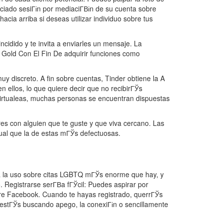
iado sesiГіn por mediaciГ­Віn de su cuenta sobre
acia arriba si deseas utilizar individuo sobre tus
cidido y te invita a enviarles un mensaje. La
r Gold Con El Fin De adquirir funciones como
y discreto. A fin sobre cuentas, Tinder obtiene la A
ellos, lo que quiere decir que no recibirГЎs
 virtualeas, muchas personas se encuentran dispuestas
s con alguien que te guste y que viva cercano. Las
ual que la de estas mГЎs defectuosas.
В­a la uso sobre citas LGBTQ mГЎs enorme que hay, y
Registrarse serГ­В­a fГЎcil: Puedes aspirar por
obre Facebook. Cuando te hayas registrado, querrГЎs
 estГЎs buscando apego, la conexiГіn o sencillamente