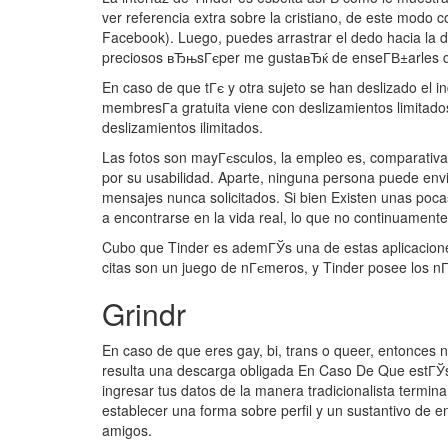
ver referencia extra sobre la cristiano, de este mod
Facebook). Luego, puedes arrastrar el dedo hacia la der
preciosos вЂњsГєper me gustaвЂќ de enseГ­В±arles q
En caso de que tГє y otra sujeto se han deslizado el i
membresГ­a gratuita viene con deslizamientos limitado
deslizamientos ilimitados.
Las fotos son mayГєsculos, la empleo es, comparativame
por su usabilidad. Aparte, ninguna persona puede env
mensajes nunca solicitados. Si bien Existen unas poca
a encontrarse en la vida real, lo que no continuamente 
Cubo que Tinder es ademГЎs una de estas aplicaciones
citas son un juego de nГєmeros, y Tinder posee los n
Grindr
En caso de que eres gay, bi, trans o queer, entonces
resulta una descarga obligada En Caso De Que estГЎs t
ingresar tus datos de la manera tradicionalista termi
establecer una forma sobre perfil y un sustantivo de
amigos.