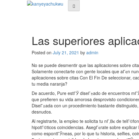
Las superiores aplica
Posted on
July 21, 2021
by
admin
No se puede desmentir que las aplicaciones sobre citas
Solamente conectarte con gente locales que aГєn nunca
aplicaciones sobre citas Con El Fin De seleccionar, c
tu media naranja?
De acuerdo, Pure estГЎ diseГ±ado de encuentros mГЎs qu
que prefieren su vida amorosa desprovisto condiciones
DiseГ±ada con un procedimiento bastante distinguido, 
desnudos.
Al registrarte, la empleo te solicita tu nГ‚Вє de telГ©f
hipotГ©ticos coincidencias.
AsegГєrate sobre explicar l
como espontГЎneas, por lo que tu historia, selfies, 