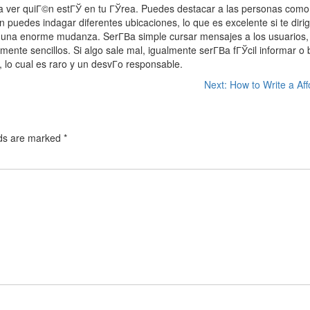
 ver quiГ©n estГЎ en tu ГЎrea. Puedes destacar a las personas como 
puedes indagar diferentes ubicaciones, lo que es excelente si te dirige
 una enorme mudanza. SerГ­В­a simple cursar mensajes a los usuarios, 
mente sencillos. Si algo sale mal, igualmente serГ­В­a fГЎcil informar 
 lo cual es raro y un desvГ­o responsable.
Next:
How to Write a Af
lds are marked
*