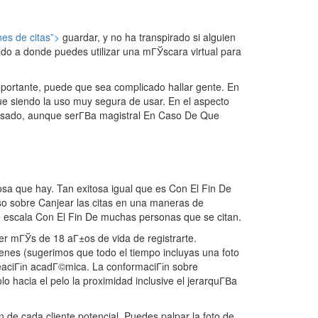
es de citas”>
guardar, y no ha transpirado si alguien
rado a donde puedes utilizar una mГЎscara virtual para
portante, puede que sea complicado hallar gente. En
gue siendo la uso muy segura de usar. En el aspecto
ansado, aunque serГ­В­a magistral En Caso De Que
osa que hay. Tan exitosa igual que es Con El Fin De
pso sobre Canjear las citas en una maneras de
bre escala Con El Fin De muchas personas que se citan.
er mГЎs de 18 aГ±os de vida de registrarte.
enes (sugerimos que todo el tiempo incluyas una foto
creaciГіn acadГ©mica. La conformaciГіn sobre
 hacia el pelo la proximidad inclusive el jerarquГ­В­a
n de cada cliente potencial. Puedes palpar la foto de