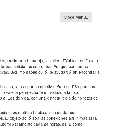
Close Menu
lery
NFT
News Archive
, explorar a tu pareja, las citas rГЎpidas en lГ­nea o
 tareas cotidianas corrientes. Aunque con tantas
usivas, ВїcГіmo sabes cuГЎl te ayudarГЎ an encontrar a
caso, la uso por su objetivo. Pure serГ­В­a para los
o vale la pena echarle un vistazo a la uso.
 aГ±os de vida, con una estricta regla de no fotos de
cia el pelo utiliza tu ubicaciГіn de dar con
tes. El objeto acГЎ son las conexiones anГіnimas asГ­В­
 automГЎticamente cada 24 horas, asГ­В­ como