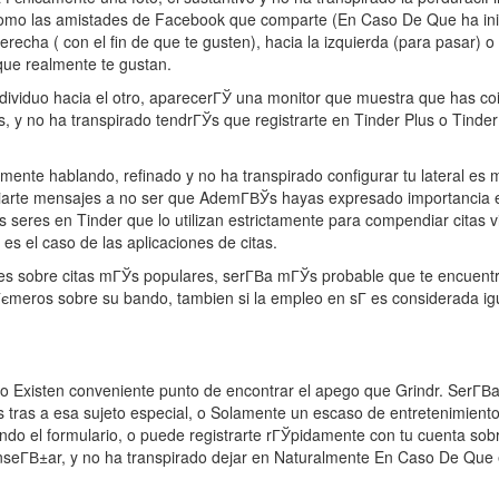
o como las amistades de Facebook que comparte (En Caso De Que ha inic
echa ( con el fin de que te gusten), hacia la izquierda (para pasar) o h
ue realmente te gustan.
ndividuo hacia el otro, aparecerГЎ una monitor que muestra que has coin
s, y no ha transpirado tendrГЎs que registrarte en Tinder Plus o Tinde
nte hablando, refinado y no ha transpirado configurar tu lateral es mu
iarte mensajes a no ser que AdemГ­ВЎs hayas expresado importancia en 
s seres en Tinder que lo utilizan estrictamente para compendiar citas
es el caso de las aplicaciones de citas.
 sobre citas mГЎs populares, serГ­В­a mГЎs probable que te encuentre
Гєmeros sobre su bando, tambien si la empleo en sГ­ es considerada ig
 no Existen conveniente punto de encontrar el apego que Grindr. SerГ­
ras a esa sujeto especial, o Solamente un escaso de entretenimiento. 
nando el formulario, o puede registrarte rГЎpidamente con tu cuenta s
 enseГ­В±ar, y no ha transpirado dejar en Naturalmente En Caso De Que