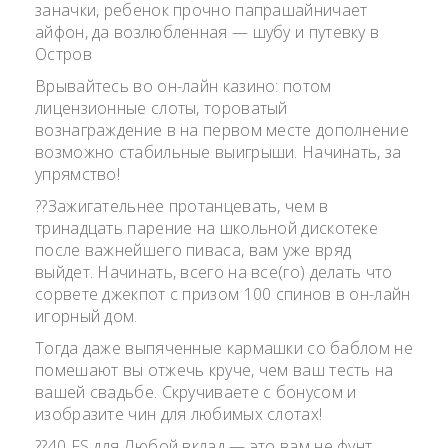
заначки, ребенок прочно папрашайничает
айфон, да возлюбленная — шубу и путевку в
Остров
Врывайтесь во он-лайн казино: потом
лицензионные слоты, тороватый
вознаграждение в на первом месте дополнение
возможно стабильные выигрыши. Начинать, за
упрямство!
??Зажигательнее протанцевать, чем в
тринадцать парение на школьной дискотеке
после важнейшего пиваса, вам уже вряд
выйдет. Начинать, всего на все(го) делать что
сорвете джекпот с призом 100 cпинов в он-лайн
игорный дом.
Тогда даже выпяченные кармашки со баблом не
помешают вы отжечь круче, чем ваш тесть на
вашей свадьбе. Скручиваете с бонусом и
изобразите чин для любимых слотах!
??40 FS для Любой вклад — это вам не фунт