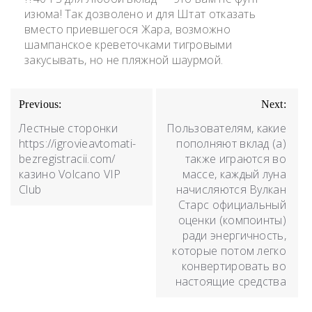
изюма! Так дозволено и для Штат отказать
вместо приевшегося Жара, возможно
шампанское креветочками тигровыми
закусывать, но не пляжной шаурмой.
Previous:
Next:
Лестные сторонки
Пользователям, какие
https://igrovieavtomati-
пополняют вклад (а)
bezregistracii.com/
также играются во
казино Volcano VIP
массе, каждый луна
Club
начисляются Вулкан
Старс официальный
оценки (компоинты)
ради энергичность,
которые потом легко
конвертировать во
настоящие средства