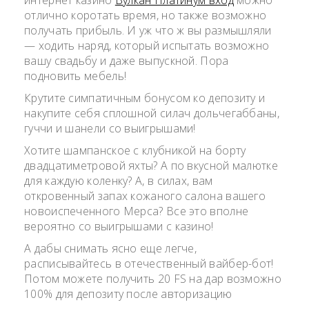
интернет казино
Вулкан Платинум вход
можно
отлично коротать время, но также возможно
получать прибыль.
И уж что ж вы размышляли
— ходить наряд, который испытать возможно
вашу свадьбу и даже выпускной. Пора
подновить мебель!
Крутите симпатичным бонусом ко депозиту и
накупите себя сплошной силач дольчегаббаны,
гуччи и шанели со выигрышами!
Хотите шампанское с клубникой на борту
двадцатиметровой яхты? А по вкусной малютке
для каждую коленку? А, в силах, вам
откровенный запах кожаного салона вашего
новоиспеченного Мерса? Все это вполне
вероятно со выигрышами с казино!
А дабы снимать ясно еще легче,
расписывайтесь в отечественный вайбер-бот!
Потом можете получить 20 FS на дар возможно
100% для депозиту после авторизацию