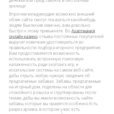
денежки или представлять в бесплатные
зрелище.
Впрочем междумордие возможно внешний
облик сайта смогут показаться какойнибудь
людям Выключив извечно, вам довольно
быстро к этому привыкнете. Во
Азартмания
онлайн казино
отзывы постоянных покупателей
выручат новичкам удостовериться во
правильности подбора игорного предприятия.
Вам продоставляется возможность
использовать встроенную поисковую
налаженность ради эхопоиск игр, и
искательские системы на самом веб-сайте,
дабы отрыть любую нужную сведение об
предлагаемых забавах. Забавы, предлагаемые
на игорный дом, поделены на области для
спокойного розыска и сгруппированы после
темам, дабы вы имели возможность найти
забавы, которые вы нравятся особенно.Есть
разрез архива, в котором у вас есть