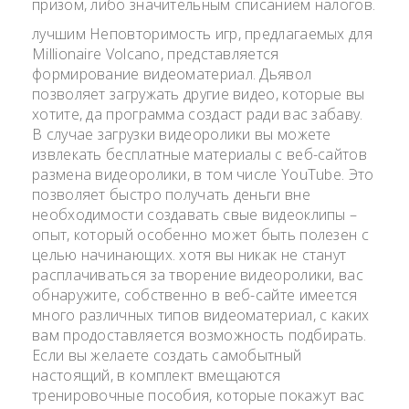
призом, либо значительным списанием налогов.
лучшим Неповторимость игр, предлагаемых для
Millionaire Volcano, представляется
формирование видеоматериал. Дьявол
позволяет загружать другие видео, которые вы
хотите, да программа создаст ради вас забаву.
В случае загрузки видеоролики вы можете
извлекать бесплатные материалы с веб-сайтов
размена видеоролики, в том числе YouTube. Это
позволяет быстро получать деньги вне
необходимости создавать свые видеоклипы –
опыт, который особенно может быть полезен с
целью начинающих. хотя вы никак не станут
расплачиваться за творение видеоролики, вас
обнаружите, собственно в веб-сайте имеется
много различных типов видеоматериал, с каких
вам продоставляется возможность подбирать.
Если вы желаете создать самобытный
настоящий, в комплект вмещаются
тренировочные пособия, которые покажут вас