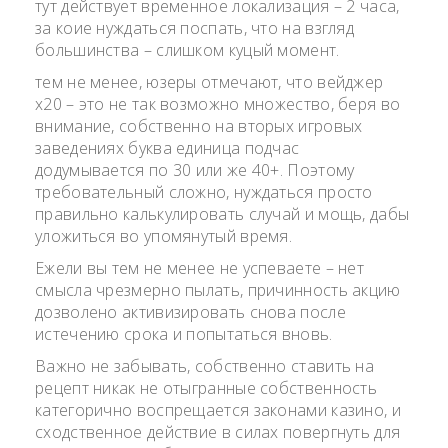
тут действует временное локализация – 2 часа,
за коие нуждаться поспать, что на взгляд
большинства – слишком куцый момент.
тем не менее, юзеры отмечают, что вейджер
х20 – это не так возможно множество, беря во
внимание, собственно на вторых игровых
заведениях буква единица подчас
додумывается по 30 или же 40+. Поэтому
требовательный сложно, нуждаться просто
правильно калькулировать случай и мощь, дабы
уложиться во упомянутый время.
Ежели вы тем не менее не успеваете – нет
смысла чрезмерно пылать, причинность акцию
дозволено активизировать снова после
истечению срока и попытаться вновь.
Важно не забывать, собственно ставить на
рецепт никак не отыгранные собственность
категорично воспрещается законами казино, и
сходственное действие в силах повергнуть для